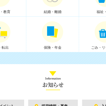
が
す
・教育
結婚・離婚
福祉
・転出
保険・年金
ごみ・リ
Infomation
お
知
ら
せ