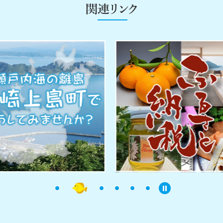
連
リ
ン
ク