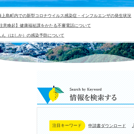
崎上島町内での新型コロナウイルス感染症・インフルエンザの発生状況
【注意喚起】健康福祉課をかたる不審電話について
しん（はしか）の感染予防について
Search
by
Keyword
情
報
注目キーワード
申請書ダウンロード
を