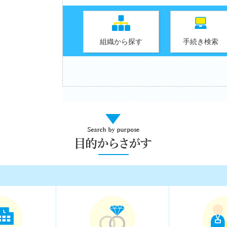
検
索
す
組織から探す
手続き検索
る
Search
by
purpose
目
的
か
ら
さ