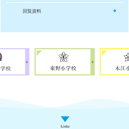
回覧資料
課をかたる不審電話について
Links
関