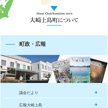
About
Osakikamijima
town
大
ィバルの開催について
崎
上
モールコンセッション公民連携検討調査業務に係る公募型プロポーザル
町政・広報
島
町
正化検討委員会の開催について
に
つ
いて
い
て
て
議会だより
規模多機能型居宅介護支援事業者公募の選定結果について
広報大崎上島