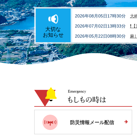
2026年08月05日17時30分
大
2026年07月02日13時33分
❗
大切な
お知らせ
2026年05月22日08時30分
麻
Emergency
も
し
も
防災情報メール配信
の
時