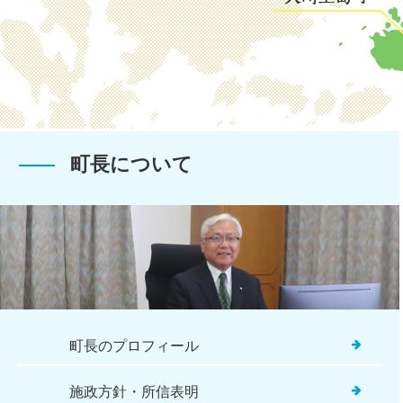
災害備蓄物資の状況
2026年07月29日
大崎上島サマーフェステ
2026年07月29日
島まるごとホテル事業ス
町長について
2026年07月26日
大崎上島町小学校規模適
2026年07月22日
手足口病の感染予防につ
2026年07月22日
町民プールの開放につい
2026年07月17日
町長のプロフィール
令和8年度開設分看護小
2026年07月05日
施政方針・所信表明