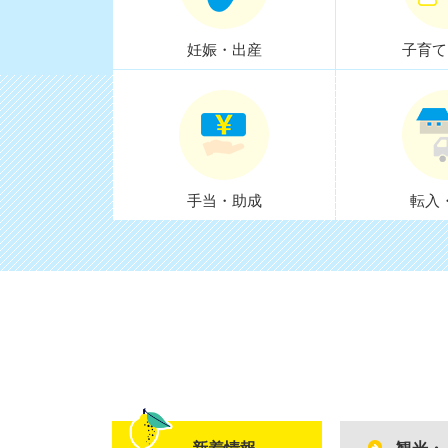
妊娠・出産
子育て
手当・助成
転入