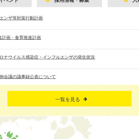
イベント
採用情報・募集
入
エンザ等対策行動計画
進計画・食育推進計画
ロナウイルス感染症・インフルエンザの発生状況
例会議の議事録公表について
一覧を見る
改定に関する最高裁判決を踏まえた保護費の追加給付について
終活