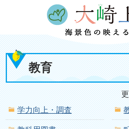
教育
更
学力向上・調査