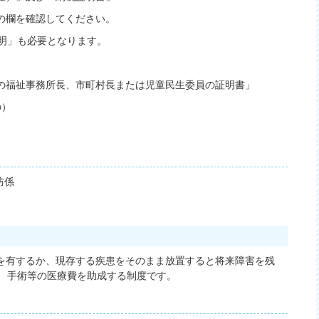
欄を確認してください。
」も必要となります。
福祉事務所長、市町村長または児童民生委員の証明書」
の）
防係
を有するか、現存する疾患をそのまま放置すると将来障害を残
に、手術等の医療費を助成する制度です。