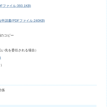
ァイル:393.1KB)
書(PDFファイル:240KB)
欄のコピー
払い先を委任される場合）
)
合）
防係