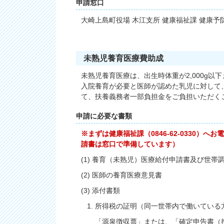
申請窓口
大崎上島町役場 木江支所 健康福祉課 健康予
未熟児養育医療費助成
未熟児養育医療は、出生時体重が2,000g
入院養育が必要と医師が認めた乳児に対して
て、扶養義務者一部負担金をご負担いただく
申請に必要な書類
※まずは健康福祉課（0846-62-0330
請書は窓口で準備しています）
(1) 養育（未熟児）医療給付申請書及び世帯
(2) 医師の養育医療意見書
(3) 添付書類
1. 所得税の証明（同一世帯内で働いている
「源泉徴収票」または、「確定申告書（控