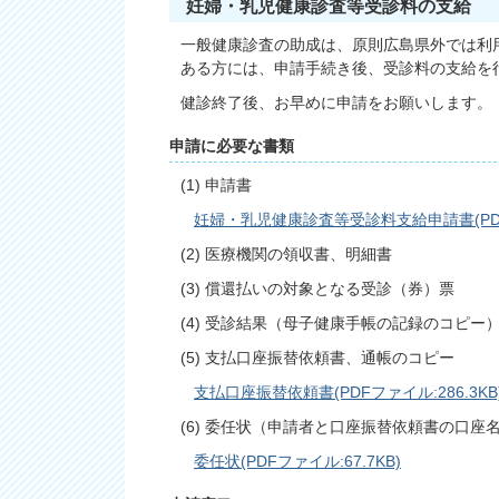
妊婦・乳児健康診査等受診料の支給
一般健康診査の助成は、原則広島県外では利
ある方には、申請手続き後、受診料の支給を
健診終了後、お早めに申請をお願いします。
申請に必要な書類
(1) 申請書
妊婦・乳児健康診査等受診料支給申請書(PDFフ
(2) 医療機関の領収書、明細書
(3) 償還払いの対象となる受診（券）票
(4) 受診結果（母子健康手帳の記録のコピー
(5) 支払口座振替依頼書、通帳のコピー
支払口座振替依頼書(PDFファイル:286.3KB
(6) 委任状（申請者と口座振替依頼書の口座
委任状(PDFファイル:67.7KB)