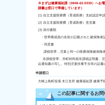
※まずは健康福祉課（0846-62-0330
請書は窓口で準備しています）
(1) 自立支援医療費（育成医療）支給認定申
(2) 自立支援医療費（育成医療）意見書
(3) 添付書類
・世帯構成員の名前が記載された被保険者
・同意書
課税世帯…児童と同一の医療保険被保険者
非課税世帯…市町村民税非課税証明書、児
込通知書の写し、特別児童扶養手当等の証書
申請窓口
大崎上島町役場 木江支所 健康福祉課 健康予
この記事に関するお問