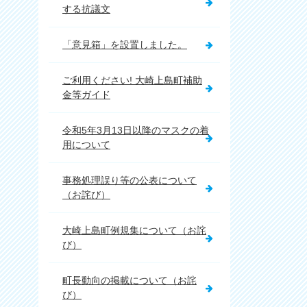
する抗議文
「意見箱」を設置しました。
ご利用ください! 大崎上島町補助
金等ガイド
令和5年3月13日以降のマスクの着
用について
事務処理誤り等の公表について
（お詫び）
大崎上島町例規集について（お詫
び）
町長動向の掲載について（お詫
び）