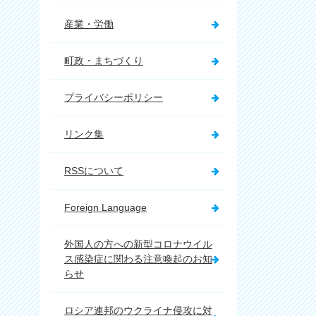
産業・労働
町政・まちづくり
プライバシーポリシー
リンク集
RSSについて
Foreign Language
外国人の方への新型コロナウイル
ス感染症に関わる注意喚起のお知
らせ
ロシア連邦のウクライナ侵攻に対