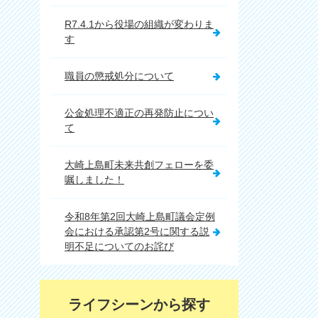
R7.4.1から役場の組織が変わりま
す
職員の懲戒処分について
公金処理不適正の再発防止につい
て
大崎上島町未来共創フェローを委
嘱しました！
令和8年第2回大崎上島町議会定例
会における承認第2号に関する説
明不足についてのお詫び
ライフシーンから探す