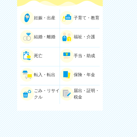
妊娠・出産
子育て・教育
結婚・離婚
福祉・介護
死亡
手当・助成
転入・転出
保険・年金
ごみ・リサイ
届出・証明・
クル
税金