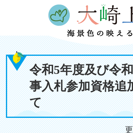
令和5年度及び令和
事入札参加資格追
て
更