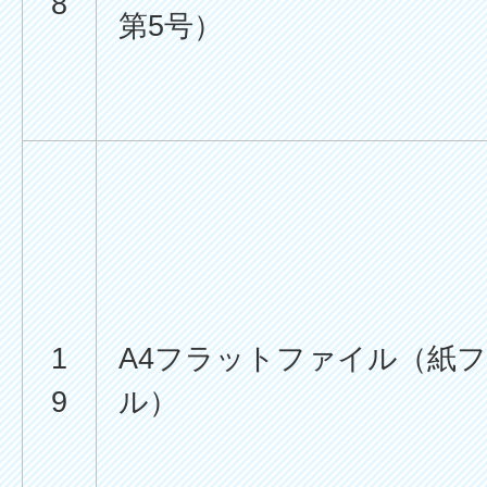
8
第5号）
1
A4フラットファイル（紙
9
ル）