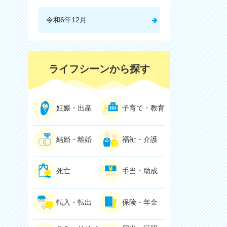
令和6年12月
ライフシーンから探す
妊娠・出産
子育て・教育
結婚・離婚
福祉・介護
死亡
手当・助成
転入・転出
保険・年金