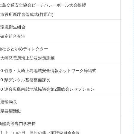
大崎上島交通安全協会ビーチバレーボール大会挨拶
 竹原市役所新庁舎落成式(竹原市)
中央環境衛生組合
賃金確定組合交渉
株式会社さとゆめディレクター
 中電大崎発電所海上防災対策訓練
-12:00 竹原・大崎上島地域安全情報ネットワーク締結式
14:00 県デジタル基盤整備課長
-20:00 連合広島南部地域協議会第2回総会レセプション
中国運輸局長
広島県要望活動
広島商船高等専門学校長
 ひろしま「山の日」県民の集い実行委員会会長