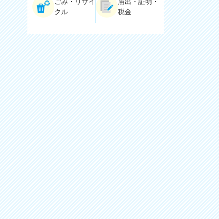
ごみ・リサイ
届出・証明・
クル
税金