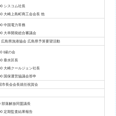
2:00 シスコム社長
14:30 大崎上島町商工会会長 他
6:00 中国電力常務
20:00 大串開発総合審議会
6:30 広島県漁港協会 広島県予算要望活動
:00 I縁の会
1:30 垂水区長
13:30 大崎クールジェン社長
16:00 国保運営協議会答申
国市長会会長就任祝賀会
0:00 部落解放同盟議長
11:00 定期監査結果報告