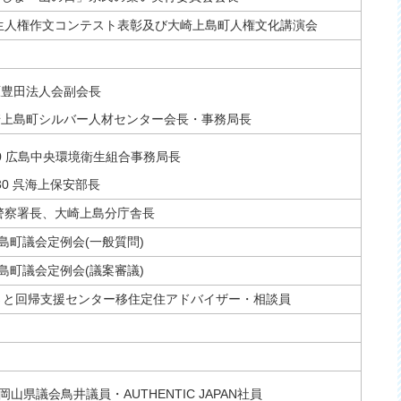
中学生人権作文コンテスト表彰及び大崎上島町人権文化講演会
 竹原豊田法人会副会長
 大崎上島町シルバー人材センター会長・事務局長
0:00 広島中央環境衛生組合事務局長
3:30 呉海上保安部長
竹原警察署長、大崎上島分庁舎長
崎上島町議会定例会(一般質問)
崎上島町議会定例会(議案審議)
るさと回帰支援センター移住定住アドバイザー・相談員
:30 岡山県議会鳥井議員・AUTHENTIC JAPAN社員