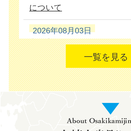
について
2026年08月03日
空き家バンク
一覧を見る
2026年08月02日
平成25年生活扶助基準改定
決を踏まえた保護費の追加
About
2026年07月31日
Osakikamiji
始めませんか、デジタル終