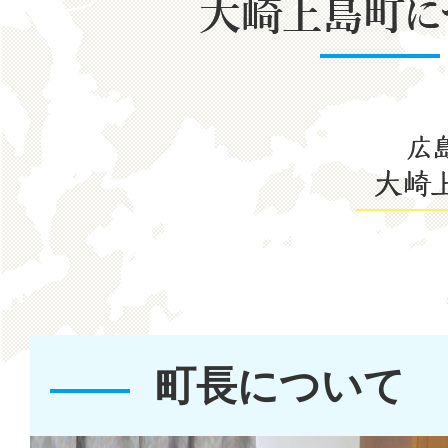
town
2026年07月29日
大
災害備蓄物資の状況
崎
2026年07月29日
上
大崎上島サマーフェスティ
島
いて
町
2026年07月26日
に
島まるごとホテル事業スモ
町長について
つ
ョン公民連携検討調査業務