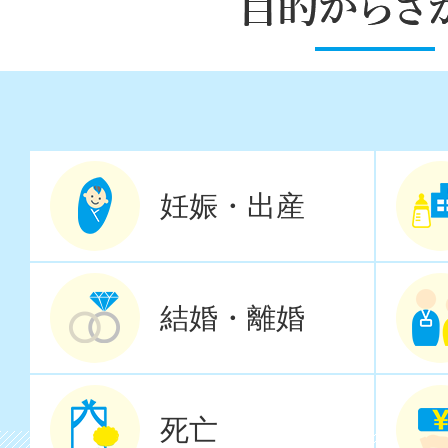
purpose
目
的
か
妊娠・出産
ら
さ
結婚・離婚
が
す
死亡