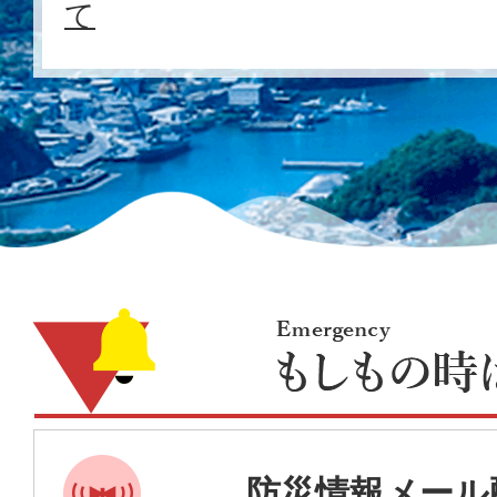
て
2026年05月22日08時30分
麻しん（はしか）の感染予防に
Emergency
も
し
防災情報メール