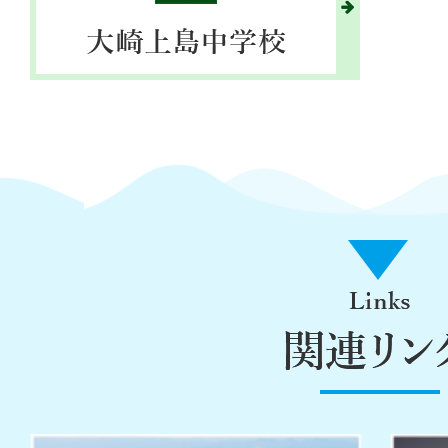
Links
関
連
リ