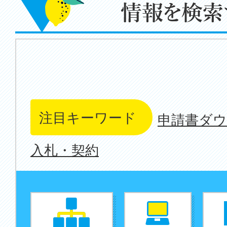
by
Keyword
情
報
注目キーワード
申請書ダ
を
検
入札・契約
索
す