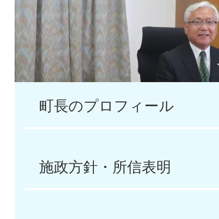
い
ポーザルの実施について
て
2026年07月22日
大崎上島町小学校規模適正
催について
町長のプロフィール
2026年07月22日
手足口病の感染予防につい
施政方針・所信表明
2026年07月17日
町民プールの開放について