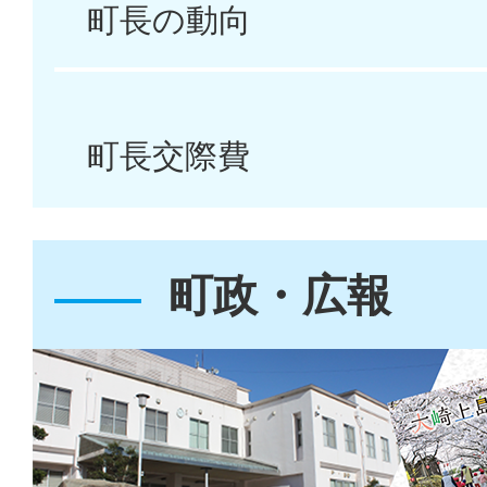
町長の動向
2026年07月05日
令和8年度開設分看護小規模
護支援事業者公募の選定結
町長交際費
2026年07月02日
❗【注意喚起】健康福祉課を
町政・広報
について