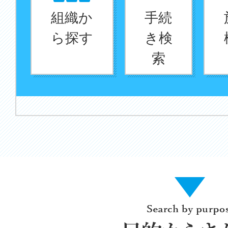
る
組織か
手続
ら探す
き検
索
Search
by